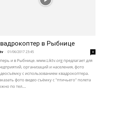
вадрокоптер в Рыбнице
ktv
-
01/06/2017 23:45
0
перь и в Рыбнице. www.Liktv.org предлагает для
едприятий, организаций и населения, фото
идеосъёмку с использованием квадрокоптера.
казать фото видео съёмку с "птичьего" полета
жно по тел....