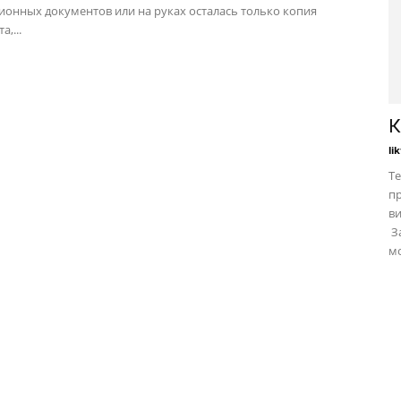
ионных документов или на руках осталась только копия
,...
К
li
Те
пр
в
За
мо