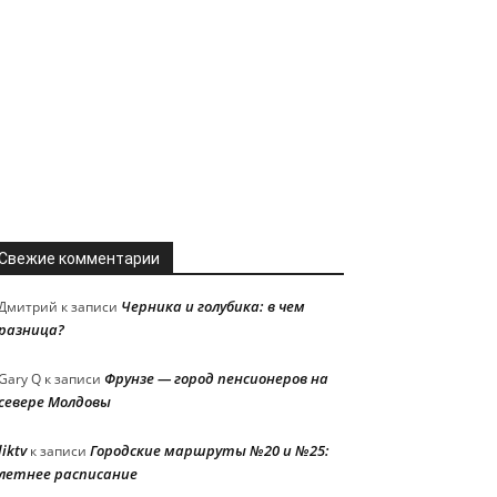
Свежие комментарии
Черника и голубика: в чем
Дмитрий
к записи
разница?
Фрунзе — город пенсионеров на
Gary Q
к записи
севере Молдовы
liktv
Городские маршруты №20 и №25:
к записи
летнее расписание