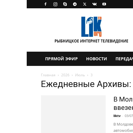
LikTV
ПРЯМОЙ ЭФИР
НОВОСТИ
ПЕРЕДА
Главная
2026
Июль
3
Ежедневные Архивы: 
В Мол
ввезе
liktv
-
03/07
В Молдове
автомобил