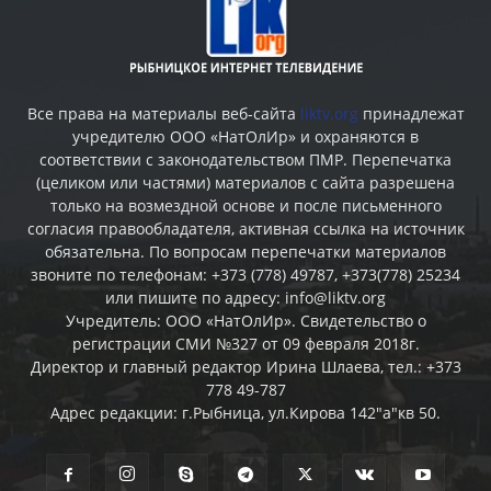
Все права на материалы веб-сайта
liktv.org
принадлежат
учредителю ООО «НатОлИр» и охраняются в
соответствии с законодательством ПМР. Перепечатка
(целиком или частями) материалов c сайта разрешена
только на возмездной основе и после письменного
согласия правообладателя, активная ссылка на источник
обязательна. По вопросам перепечатки материалов
звоните по телефонам: +373 (778) 49787, +373(778) 25234
или пишите по адресу: info@liktv.org
Учредитель: ООО «НатОлИр». Свидетельство о
регистрации СМИ №327 от 09 февраля 2018г.
Директор и главный редактор Ирина Шлаева, тел.: +373
778 49-787
Адрес редакции: г.Рыбница, ул.Кирова 142"а"кв 50.