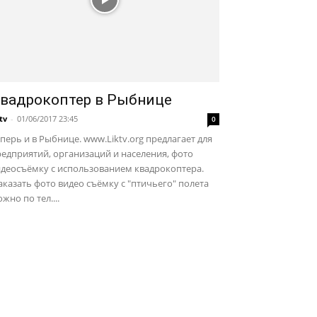
вадрокоптер в Рыбнице
ktv
-
01/06/2017 23:45
0
перь и в Рыбнице. www.Liktv.org предлагает для
едприятий, организаций и населения, фото
идеосъёмку с использованием квадрокоптера.
казать фото видео съёмку с "птичьего" полета
жно по тел....