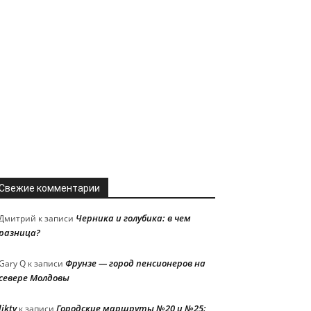
Свежие комментарии
Черника и голубика: в чем
Дмитрий
к записи
разница?
Фрунзе — город пенсионеров на
Gary Q
к записи
севере Молдовы
liktv
Городские маршруты №20 и №25:
к записи