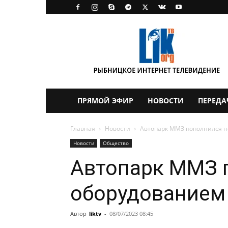
LikTV
ПРЯМОЙ ЭФИР
НОВОСТИ
ПЕРЕДА
Главная
Новости
Автопарк ММЗ пополнился 
Новости
Общество
Автопарк ММЗ 
оборудованием
Автор
liktv
-
08/07/2023 08:45