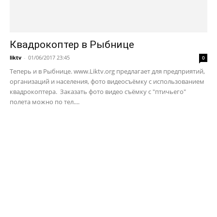
Квадрокоптер в Рыбнице
liktv
-
01/06/2017 23:45
0
Теперь и в Рыбнице. www.Liktv.org предлагает для предприятий,
организаций и населения, фото видеосъёмку с использованием
квадрокоптера. Заказать фото видео съёмку с "птичьего"
полета можно по тел....