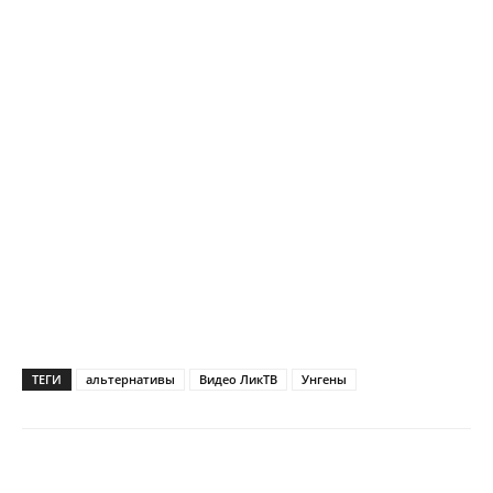
ТЕГИ
альтернативы
Видео ЛикТВ
Унгены