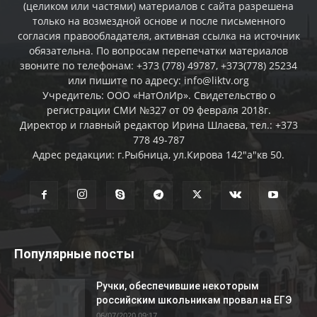
(целиком или частями) материалов c сайта разрешена
только на возмездной основе и после письменного
согласия правообладателя, активная ссылка на источник
обязательна. По вопросам перепечатки материалов
звоните по телефонам: +373 (778) 49787, +373(778) 25234
или пишите по адресу: info@liktv.org
Учредитель: ООО «НатОлИр». Свидетельство о
регистрации СМИ №327 от 09 февраля 2018г.
Директор и главный редактор Ирина Шлаева, тел.: +373
778 49-787
Адрес редакции: г.Рыбница, ул.Кирова 142"а"кв 50.
Популярные посты
Ручки, обеспечившие некоторым
российским школьникам провал на ЕГЭ
06/07/2020 09:17