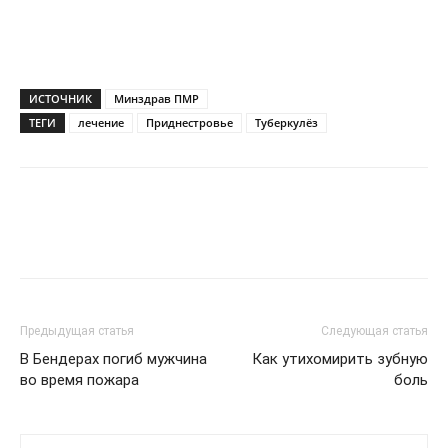
ИСТОЧНИК
Минздрав ПМР
ТЕГИ
лечение
Приднестровье
Туберкулёз
Предыдущая статья
Следующая статья
В Бендерах погиб мужчина
Как утихомирить зубную
во время пожара
боль