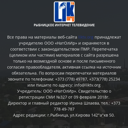
Все права на материалы веб-сайта
liktv.org
принадлежат
учредителю ООО «НатОлИр» и охраняются в
соответствии с законодательством ПМР. Перепечатка
(целиком или частями) материалов c сайта разрешена
только на возмездной основе и после письменного
согласия правообладателя, активная ссылка на источник
обязательна. По вопросам перепечатки материалов
звоните по телефонам: +373 (778) 49787, +373(778) 25234
или пишите по адресу: info@liktv.org
Учредитель: ООО «НатОлИр». Свидетельство о
регистрации СМИ №327 от 09 февраля 2018г.
Директор и главный редактор Ирина Шлаева, тел.: +373
778 49-787
Адрес редакции: г.Рыбница, ул.Кирова 142"а"кв 50.