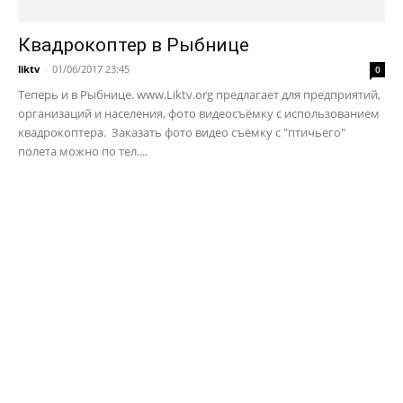
Квадрокоптер в Рыбнице
liktv
-
01/06/2017 23:45
0
Теперь и в Рыбнице. www.Liktv.org предлагает для предприятий,
организаций и населения, фото видеосъёмку с использованием
квадрокоптера. Заказать фото видео съёмку с "птичьего"
полета можно по тел....