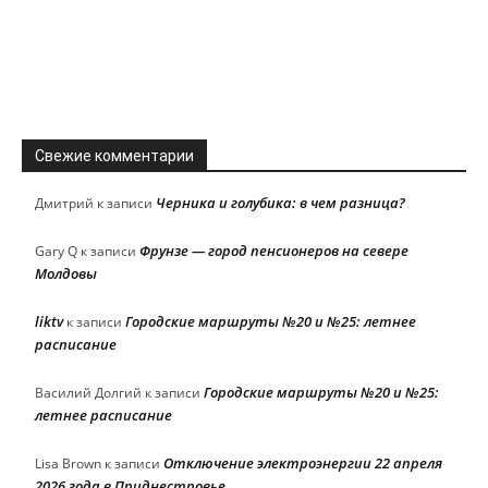
Свежие комментарии
Черника и голубика: в чем разница?
Дмитрий
к записи
Фрунзе — город пенсионеров на севере
Gary Q
к записи
Молдовы
liktv
Городские маршруты №20 и №25: летнее
к записи
расписание
Городские маршруты №20 и №25:
Василий Долгий
к записи
летнее расписание
Отключение электроэнергии 22 апреля
Lisa Brown
к записи
2026 года в Приднестровье