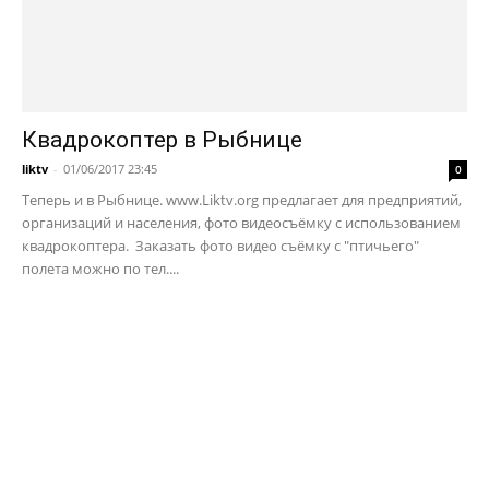
Квадрокоптер в Рыбнице
liktv
-
01/06/2017 23:45
0
Теперь и в Рыбнице. www.Liktv.org предлагает для предприятий,
организаций и населения, фото видеосъёмку с использованием
квадрокоптера. Заказать фото видео съёмку с "птичьего"
полета можно по тел....