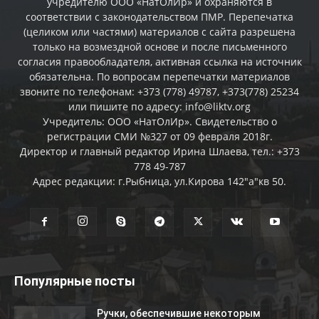
учредителю ООО «НатОлИр» и охраняются в
соответствии с законодательством ПМР. Перепечатка
(целиком или частями) материалов c сайта разрешена
только на возмездной основе и после письменного
согласия правообладателя, активная ссылка на источник
обязательна. По вопросам перепечатки материалов
звоните по телефонам: +373 (778) 49787, +373(778) 25234
или пишите по адресу: info@liktv.org
Учредитель: ООО «НатОлИр». Свидетельство о
регистрации СМИ №327 от 09 февраля 2018г.
Директор и главный редактор Ирина Шлаева, тел.: +373
778 49-787
Адрес редакции: г.Рыбница, ул.Кирова 142"а"кв 50.
Популярные посты
Ручки, обеспечившие некоторым