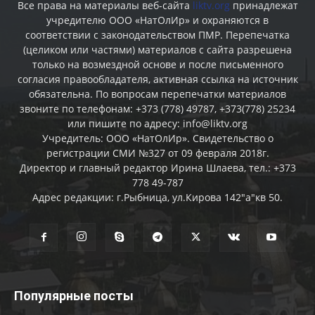
Все права на материалы веб-сайта
liktv.org
принадлежат
учредителю ООО «НатОлИр» и охраняются в
соответствии с законодательством ПМР. Перепечатка
(целиком или частями) материалов c сайта разрешена
только на возмездной основе и после письменного
согласия правообладателя, активная ссылка на источник
обязательна. По вопросам перепечатки материалов
звоните по телефонам: +373 (778) 49787, +373(778) 25234
или пишите по адресу: info@liktv.org
Учредитель: ООО «НатОлИр». Свидетельство о
регистрации СМИ №327 от 09 февраля 2018г.
Директор и главный редактор Ирина Шлаева, тел.: +373
778 49-787
Адрес редакции: г.Рыбница, ул.Кирова 142"а"кв 50.
Популярные посты