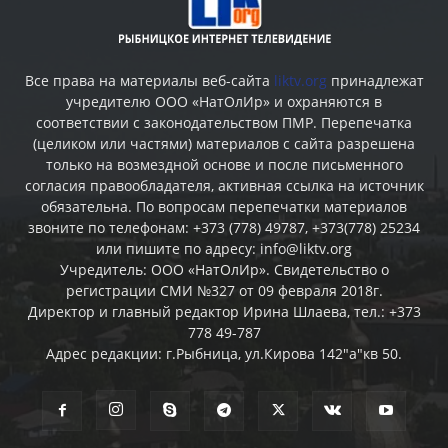
Все права на материалы веб-сайта
liktv.org
принадлежат
учредителю ООО «НатОлИр» и охраняются в
соответствии с законодательством ПМР. Перепечатка
(целиком или частями) материалов c сайта разрешена
только на возмездной основе и после письменного
согласия правообладателя, активная ссылка на источник
обязательна. По вопросам перепечатки материалов
звоните по телефонам: +373 (778) 49787, +373(778) 25234
или пишите по адресу: info@liktv.org
Учредитель: ООО «НатОлИр». Свидетельство о
регистрации СМИ №327 от 09 февраля 2018г.
Директор и главный редактор Ирина Шлаева, тел.: +373
778 49-787
Адрес редакции: г.Рыбница, ул.Кирова 142"а"кв 50.