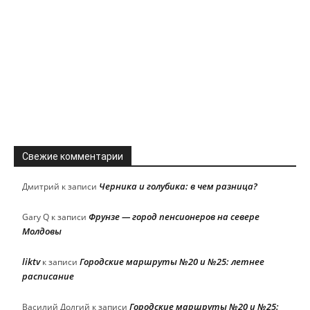
Свежие комментарии
Черника и голубика: в чем разница?
Дмитрий
к записи
Фрунзе — город пенсионеров на севере
Gary Q
к записи
Молдовы
liktv
Городские маршруты №20 и №25: летнее
к записи
расписание
Городские маршруты №20 и №25:
Василий Долгий
к записи