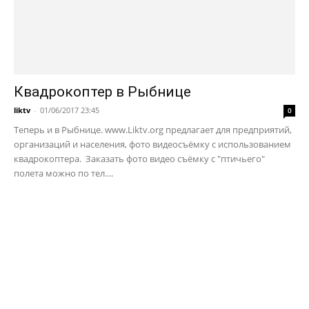
Квадрокоптер в Рыбнице
liktv
-
01/06/2017 23:45
0
Теперь и в Рыбнице. www.Liktv.org предлагает для предприятий,
организаций и населения, фото видеосъёмку с использованием
квадрокоптера. Заказать фото видео съёмку с "птичьего"
полета можно по тел....