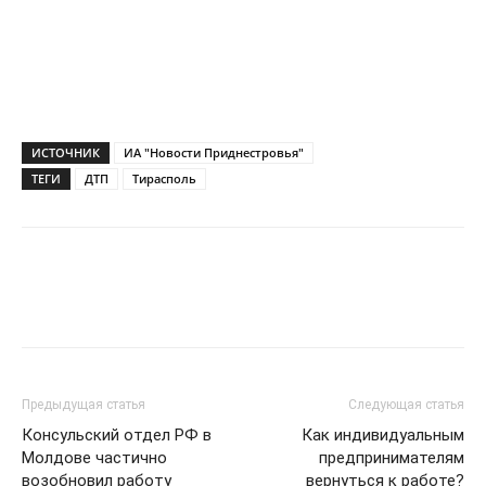
ИСТОЧНИК
ИА "Новости Приднестровья"
ТЕГИ
ДТП
Тирасполь
Предыдущая статья
Следующая статья
Консульский отдел РФ в
Как индивидуальным
Молдове частично
предпринимателям
возобновил работу
вернуться к работе?