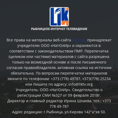
Все права на материалы веб-сайта
liktv.org
принадлежат
учредителю ООО «НатОлИр» и охраняются в
соответствии с законодательством ПМР. Перепечатка
(целиком или частями) материалов c сайта разрешена
только на возмездной основе и после письменного
согласия правообладателя, активная ссылка на источник
обязательна. По вопросам перепечатки материалов
звоните по телефонам: +373 (778) 49787, +373(778) 25234
или пишите по адресу: info@liktv.org
Учредитель: ООО «НатОлИр». Свидетельство о
регистрации СМИ №327 от 09 февраля 2018г.
Директор и главный редактор Ирина Шлаева, тел.: +373
778 49-787
Адрес редакции: г.Рыбница, ул.Кирова 142"а"кв 50.