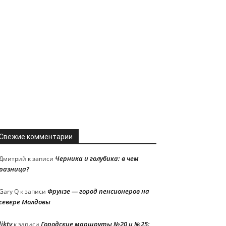
Свежие комментарии
Черника и голубика: в чем
Дмитрий
к записи
разница?
Фрунзе — город пенсионеров на
Gary Q
к записи
севере Молдовы
liktv
Городские маршруты №20 и №25:
к записи