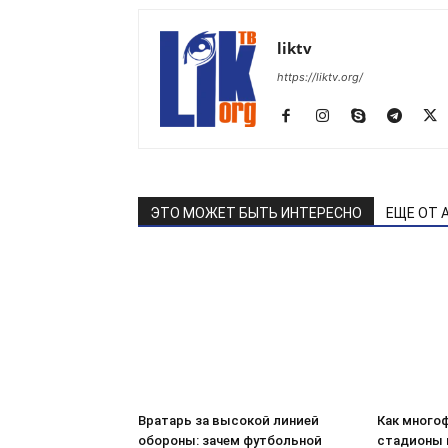
liktv
https://liktv.org/
ЭТО МОЖЕТ БЫТЬ ИНТЕРЕСНО
ЕЩЕ ОТ 
Вратарь за высокой линией
Как много
обороны: зачем футбольной
стадионы 