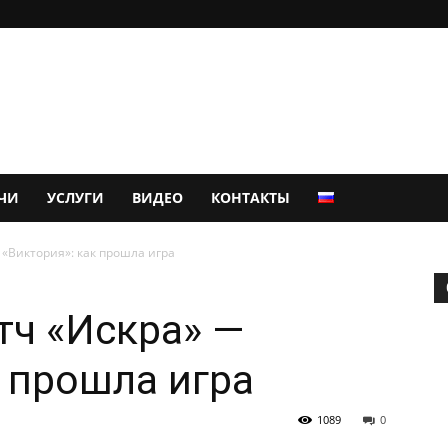
ЧИ
УСЛУГИ
ВИДЕО
КОНТАКТЫ
«Виктория»: как прошла игра
тч «Искра» —
к прошла игра
1089
0