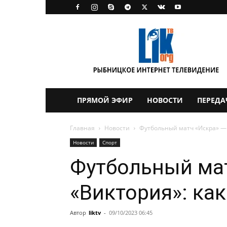
LikTV
ПРЯМОЙ ЭФИР
НОВОСТИ
ПЕРЕДА
Главная
Новости
Футбольный матч «Искра» — 
Новости
Спорт
Футбольный ма
«Виктория»: ка
Автор
liktv
-
09/10/2023 06:45