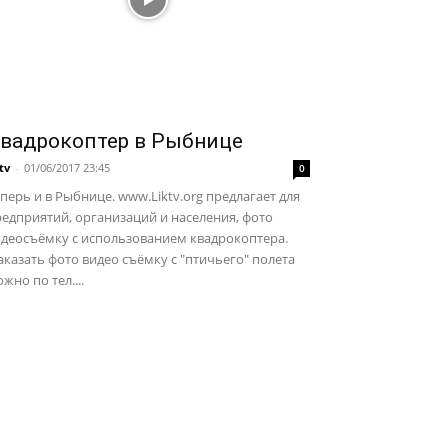
вадрокоптер в Рыбнице
ktv
-
01/06/2017 23:45
0
перь и в Рыбнице. www.Liktv.org предлагает для
едприятий, организаций и населения, фото
идеосъёмку с использованием квадрокоптера.
казать фото видео съёмку с "птичьего" полета
жно по тел....