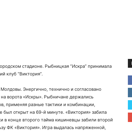
ородском стадионе. Рыбницкая “Искра” принимала
й клуб “Виктория”.
 Молдовы. Энергично, технично и согласовано
 на ворота «Искры». Рыбничане держались
в, применяя разные тактики и комбинации,
е был открыт на 69-й минуте. «Виктория» забила
ки в конце второго тайма кишиневцы забили второй
льзу ФК «Виктория». Игра выдалась напряженной,