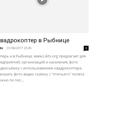
вадрокоптер в Рыбнице
ktv
-
01/06/2017 23:45
0
перь и в Рыбнице. www.Liktv.org предлагает для
едприятий, организаций и населения, фото
идеосъёмку с использованием квадрокоптера.
казать фото видео съёмку с "птичьего" полета
жно по тел....