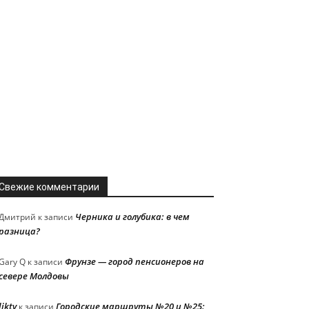
Свежие комментарии
Черника и голубика: в чем
Дмитрий
к записи
разница?
Фрунзе — город пенсионеров на
Gary Q
к записи
севере Молдовы
liktv
Городские маршруты №20 и №25:
к записи