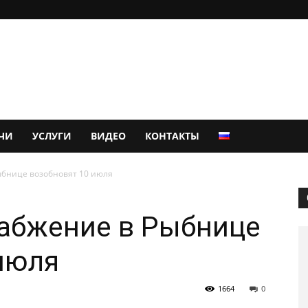
ЧИ
УСЛУГИ
ВИДЕО
КОНТАКТЫ
ыбнице возобновят 10 июля
набжение в Рыбнице
июля
1664
0