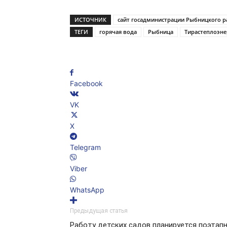
ИСТОЧНИК
сайт госадминистрации Рыбницкого р
ТЕГИ
горячая вода
Рыбница
Тирастеплоэне
Facebook
VK
X
Telegram
Viber
WhatsApp
Предыдущая статья
Работу детских садов планируется поэтап