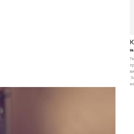
К
li
Те
пр
в
За
мо