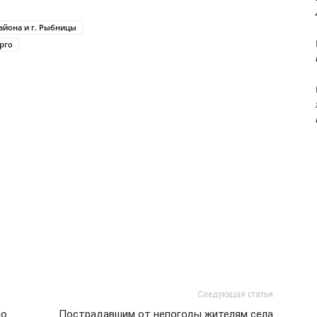
айона и г. Рыбницы
рго
Следующая статья
но
Пострадавшим от непогоды жителям села