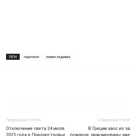
ТЕГИ
гороскоп
знаки зодиака
Предыдущая статья
Следующая статья
Отключение света 24 июля
В Греции хаос из за
2023 года в Приднестровье
пожаров, эвакуированы уже