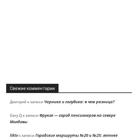
Свежие комментарии
Черника и голубика: в чем разница?
Дмитрий
к записи
Фрунзе — город пенсионеров на севере
Gary Q
к записи
Молдовы
liktv
Городские маршруты №20 и №25: летнее
к записи