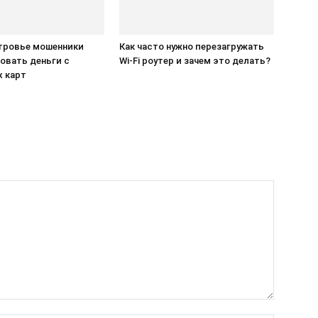
тровье мошенники
Как часто нужно перезагружать
овать деньги с
Wi-Fi роутер и зачем это делать?
х карт