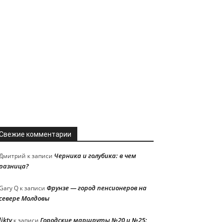
Свежие комментарии
Черника и голубика: в чем
Дмитрий
к записи
разница?
Фрунзе — город пенсионеров на
Gary Q
к записи
севере Молдовы
liktv
Городские маршруты №20 и №25:
к записи