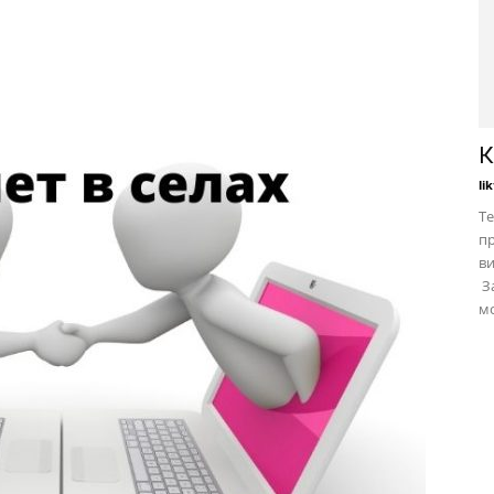
К
li
Те
пр
в
За
мо