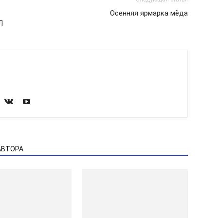
Осенняя ярмарка мёда
Л
АВТОРА