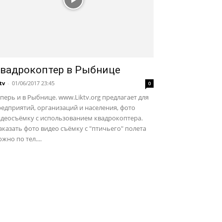
вадрокоптер в Рыбнице
ktv
-
01/06/2017 23:45
0
перь и в Рыбнице. www.Liktv.org предлагает для
едприятий, организаций и населения, фото
идеосъёмку с использованием квадрокоптера.
казать фото видео съёмку с "птичьего" полета
жно по тел....