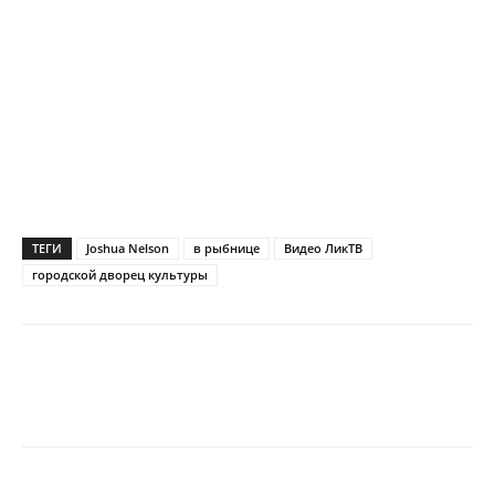
ТЕГИ
Joshua Nelson
в рыбнице
Видео ЛикТВ
городской дворец культуры