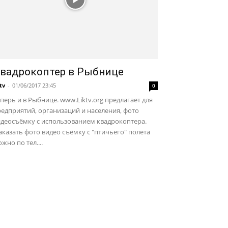
вадрокоптер в Рыбнице
ktv
-
01/06/2017 23:45
0
перь и в Рыбнице. www.Liktv.org предлагает для
едприятий, организаций и населения, фото
идеосъёмку с использованием квадрокоптера.
казать фото видео съёмку с "птичьего" полета
жно по тел....