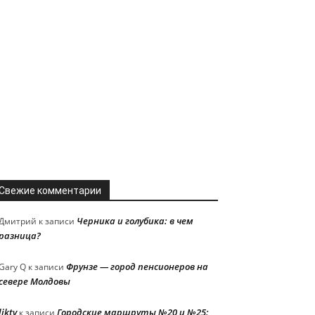
Свежие комментарии
Черника и голубика: в чем
Дмитрий
к записи
разница?
Фрунзе — город пенсионеров на
Gary Q
к записи
севере Молдовы
liktv
Городские маршруты №20 и №25:
к записи