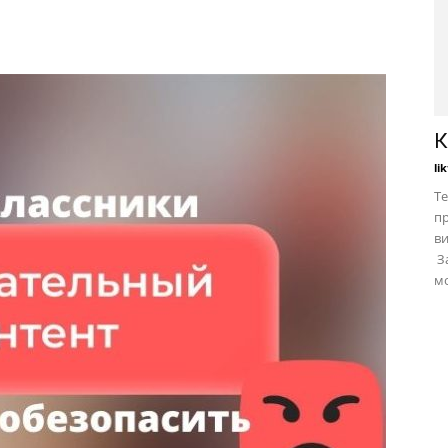
К
li
Те
пр
в
За
мо