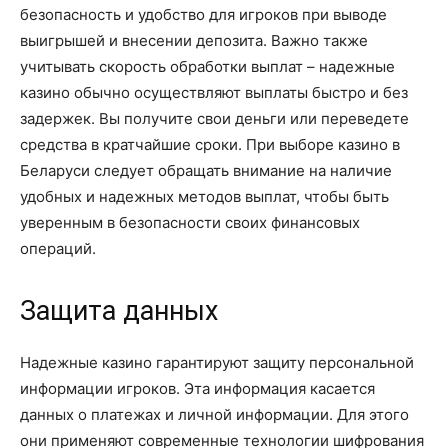
безопасность и удобство для игроков при выводе
выигрышей и внесении депозита. Важно также
учитывать скорость обработки выплат – надежные
казино обычно осуществляют выплаты быстро и без
задержек. Вы получите свои деньги или переведете
средства в кратчайшие сроки. При выборе казино в
Беларуси следует обращать внимание на наличие
удобных и надежных методов выплат, чтобы быть
уверенным в безопасности своих финансовых
операций.
Защита данных
Надежные казино гарантируют защиту персональной
информации игроков. Эта информация касается
данных о платежах и личной информации. Для этого
они применяют современные технологии шифрования