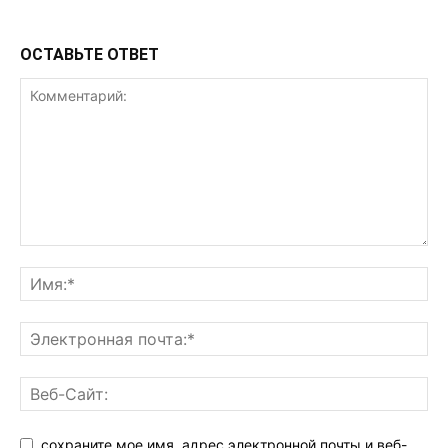
ОСТАВЬТЕ ОТВЕТ
сохраните мое имя, адрес электронной почты и веб-