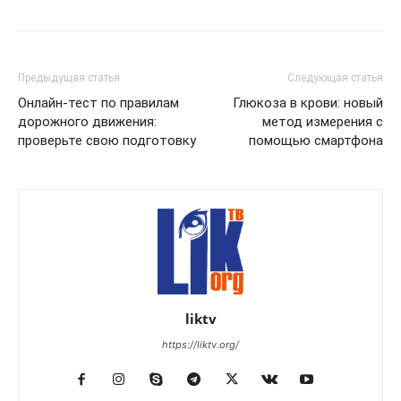
Предыдущая статья
Следующая статья
Онлайн-тест по правилам
Глюкоза в крови: новый
дорожного движения:
метод измерения с
проверьте свою подготовку
помощью смартфона
liktv
https://liktv.org/