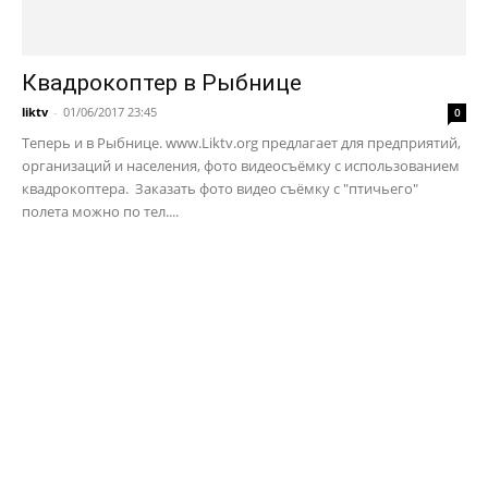
Квадрокоптер в Рыбнице
liktv
-
01/06/2017 23:45
0
Теперь и в Рыбнице. www.Liktv.org предлагает для предприятий,
организаций и населения, фото видеосъёмку с использованием
квадрокоптера. Заказать фото видео съёмку с "птичьего"
полета можно по тел....