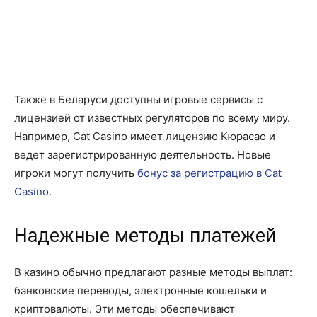
Также в Беларуси доступны игровые сервисы с
лицензией от известных регуляторов по всему миру.
Например, Cat Casino имеет лицензию Кюрасао и
ведет зарегистрированную деятельность. Новые
игроки могут получить
бонус за регистрацию в Cat
Casino
.
Надежные методы платежей
В казино обычно предлагают разные методы выплат:
банковские переводы, электронные кошельки и
криптовалюты. Эти методы обеспечивают