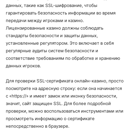
данных, такие как SSL-шифрование, чтобы
гарантировать безопасность информации во время
передачи между игроками и казино.
Лицензированные казино должны соблюдать
стандарты безопасности и защиты данных,
установленные регулятором. Это включает в себя
регулярные аудиты систем безопасности и
соответствие требованиям по обработке и хранению
данных игроков.
Для проверки SSL-сертификата онлайн-казино, просто
посмотрите на адресную строку: если она начинается
с «https://» и имеет замок или иконку безопасности,
значит, сайт защищен SSL. Для более подробной
проверки, можно воспользоваться инструментами или
просмотреть информацию о сертификате
непосредственно в браузере.