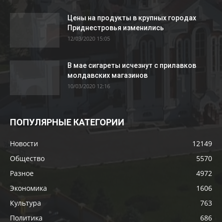
Цены на продукты в крупных городах
Приднестровья изменились
12/03/2020 15:05
В мае сигареты исчезнут с прилавков
молдавских магазинов
10/03/2020 12:16
ПОПУЛЯРНЫЕ КАТЕГОРИИ
Новости
12149
Общество
5570
Разное
4972
Экономика
1606
Культура
763
Политика
686