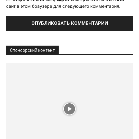
сайт в этом браузере для следующего комментария.
Спонсорский контент