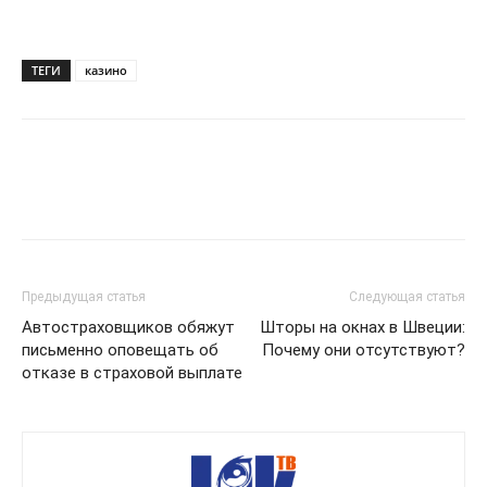
ТЕГИ
казино
Предыдущая статья
Следующая статья
Автостраховщиков обяжут
Шторы на окнах в Швеции:
письменно оповещать об
Почему они отсутствуют?
отказе в страховой выплате