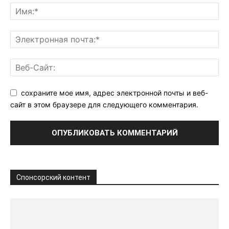
сохраните мое имя, адрес электронной почты и веб-
сайт в этом браузере для следующего комментария.
Спонсорский контент