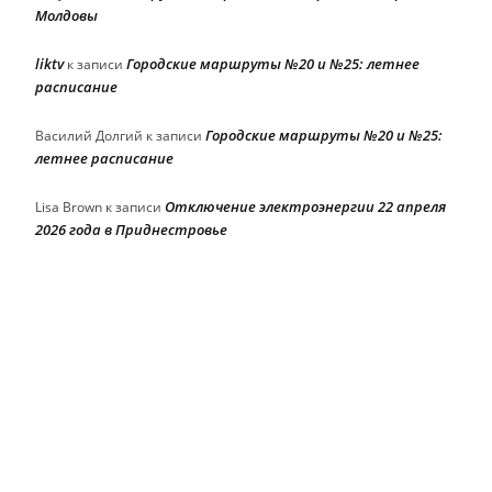
Молдовы
liktv
Городские маршруты №20 и №25: летнее
к записи
расписание
Городские маршруты №20 и №25:
Василий Долгий
к записи
летнее расписание
Отключение электроэнергии 22 апреля
Lisa Brown
к записи
2026 года в Приднестровье