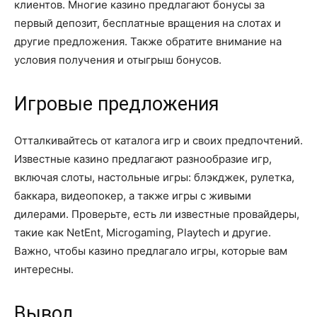
клиентов. Многие казино предлагают бонусы за
первый депозит, бесплатные вращения на слотах и
другие предложения. Также обратите внимание на
условия получения и отыгрыш бонусов.
Игровые предложения
Отталкивайтесь от каталога игр и своих предпочтений.
Известные казино предлагают разнообразие игр,
включая слоты, настольные игры: блэкджек, рулетка,
баккара, видеопокер, а также игры с живыми
дилерами. Проверьте, есть ли известные провайдеры,
такие как NetEnt, Microgaming, Playtech и другие.
Важно, чтобы казино предлагало игры, которые вам
интересны.
Вывод