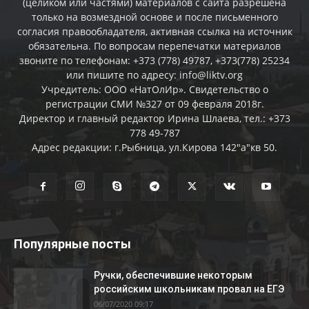
(целиком или частями) материалов c сайта разрешена
только на возмездной основе и после письменного
согласия правообладателя, активная ссылка на источник
обязательна. По вопросам перепечатки материалов
звоните по телефонам: +373 (778) 49787, +373(778) 25234
или пишите по адресу: info@liktv.org
Учредитель: ООО «НатОлИр». Свидетельство о
регистрации СМИ №327 от 09 февраля 2018г.
Директор и главный редактор Ирина Шлаева, тел.: +373
778 49-787
Адрес редакции: г.Рыбница, ул.Кирова 142"а"кв 50.
Популярные посты
Ручки, обеспечившие некоторым
российским школьникам провал на ЕГЭ
06/07/2020 09:17