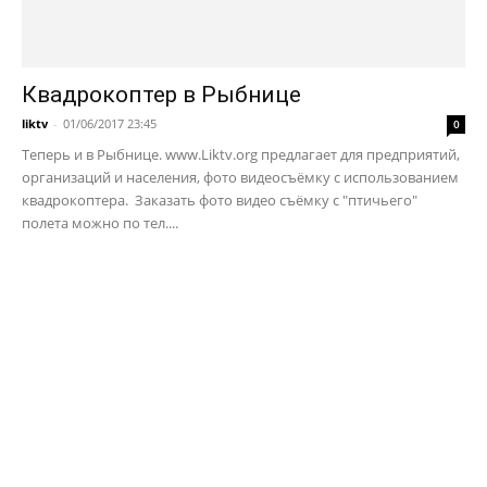
Квадрокоптер в Рыбнице
liktv
-
01/06/2017 23:45
0
Теперь и в Рыбнице. www.Liktv.org предлагает для предприятий,
организаций и населения, фото видеосъёмку с использованием
квадрокоптера. Заказать фото видео съёмку с "птичьего"
полета можно по тел....