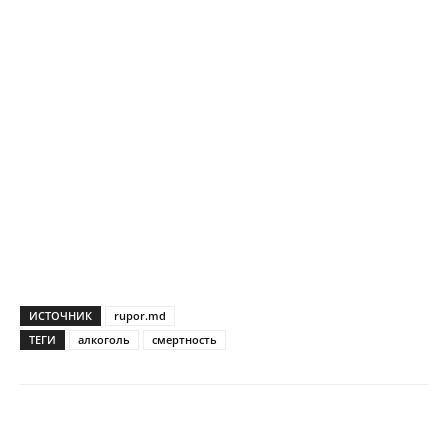
ИСТОЧНИК
rupor.md
ТЕГИ
алкоголь
смертность