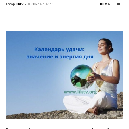
Автор
liktv
-
06/10/2022 07:27
807
0