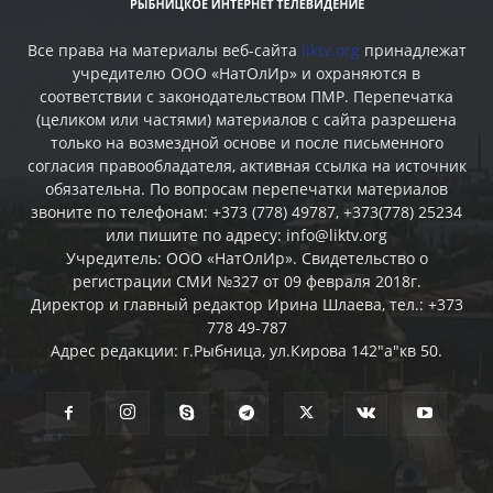
Все права на материалы веб-сайта
liktv.org
принадлежат
учредителю ООО «НатОлИр» и охраняются в
соответствии с законодательством ПМР. Перепечатка
(целиком или частями) материалов c сайта разрешена
только на возмездной основе и после письменного
согласия правообладателя, активная ссылка на источник
обязательна. По вопросам перепечатки материалов
звоните по телефонам: +373 (778) 49787, +373(778) 25234
или пишите по адресу: info@liktv.org
Учредитель: ООО «НатОлИр». Свидетельство о
регистрации СМИ №327 от 09 февраля 2018г.
Директор и главный редактор Ирина Шлаева, тел.: +373
778 49-787
Адрес редакции: г.Рыбница, ул.Кирова 142"а"кв 50.