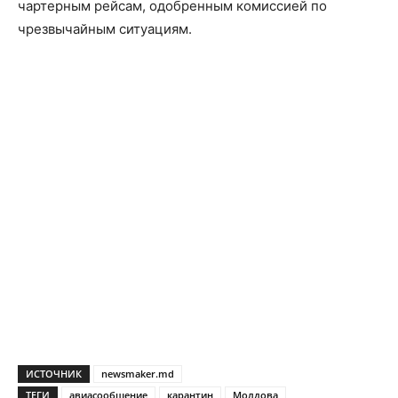
чартерным рейсам, одобренным комиссией по
чрезвычайным ситуациям.
ИСТОЧНИК
newsmaker.md
ТЕГИ
авиасообщение
карантин
Молдова