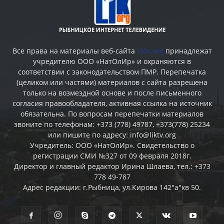
Все права на материалы веб-сайта
liktv.org
принадлежат
учредителю ООО «НатОлИр» и охраняются в
соответствии с законодательством ПМР. Перепечатка
(целиком или частями) материалов c сайта разрешена
только на возмездной основе и после письменного
согласия правообладателя, активная ссылка на источник
обязательна. По вопросам перепечатки материалов
звоните по телефонам: +373 (778) 49787, +373(778) 25234
или пишите по адресу: info@liktv.org
Учредитель: ООО «НатОлИр». Свидетельство о
регистрации СМИ №327 от 09 февраля 2018г.
Директор и главный редактор Ирина Шлаева, тел.: +373
778 49-787
Адрес редакции: г.Рыбница, ул.Кирова 142"а"кв 50.