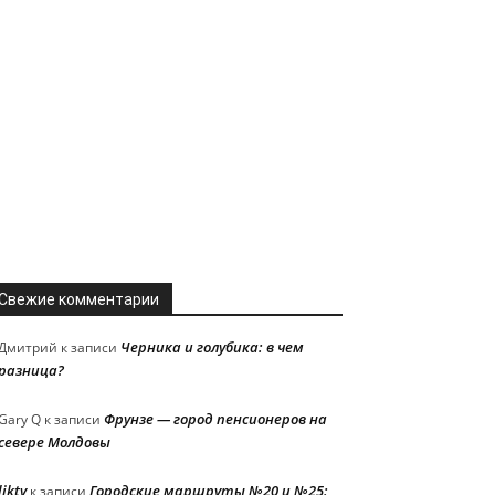
Свежие комментарии
Черника и голубика: в чем
Дмитрий
к записи
разница?
Фрунзе — город пенсионеров на
Gary Q
к записи
севере Молдовы
liktv
Городские маршруты №20 и №25:
к записи