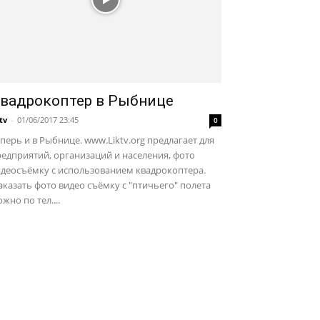
вадрокоптер в Рыбнице
ktv
-
01/06/2017 23:45
0
перь и в Рыбнице. www.Liktv.org предлагает для
едприятий, организаций и населения, фото
идеосъёмку с использованием квадрокоптера.
казать фото видео съёмку с "птичьего" полета
жно по тел....