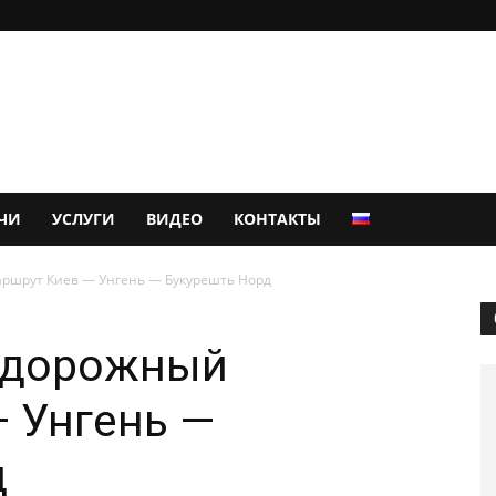
ЧИ
УСЛУГИ
ВИДЕО
КОНТАКТЫ
ршрут Киев — Унгень — Букурешть Норд
одорожный
 Унгень —
д