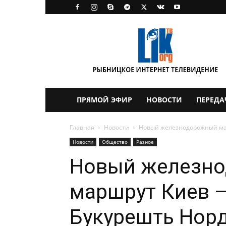
LikTV
ПРЯМОЙ ЭФИР
НОВОСТИ
ПЕРЕДА
Главная
Новости
Новый железнодорожный ма
Новости
Общество
Разное
Новый железн
маршрут Киев —
Букурешть Нор