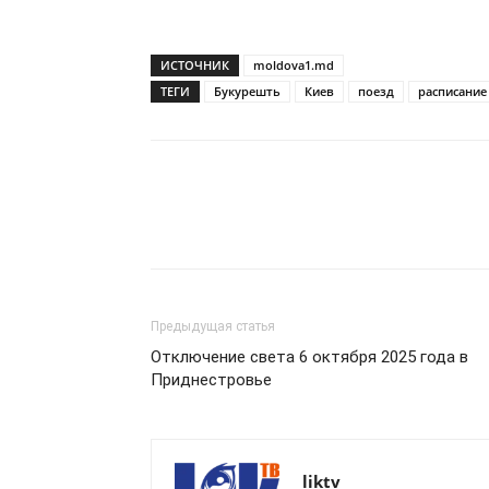
ИСТОЧНИК
moldova1.md
ТЕГИ
Букурешть
Киев
поезд
расписание
Предыдущая статья
Отключение света 6 октября 2025 года в
Приднестровье
liktv