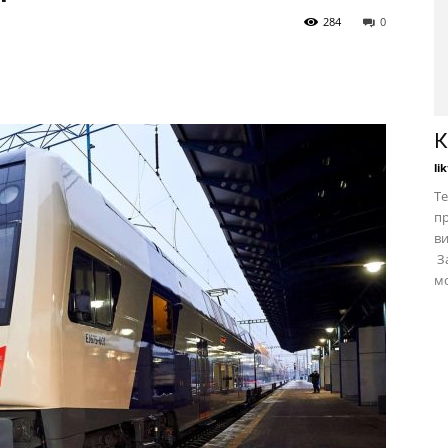
284
0
К
li
Те
пр
в
За
мо