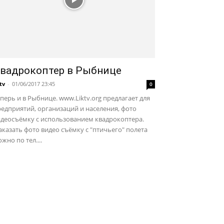
вадрокоптер в Рыбнице
ktv
-
01/06/2017 23:45
0
перь и в Рыбнице. www.Liktv.org предлагает для
едприятий, организаций и населения, фото
идеосъёмку с использованием квадрокоптера.
казать фото видео съёмку с "птичьего" полета
жно по тел....