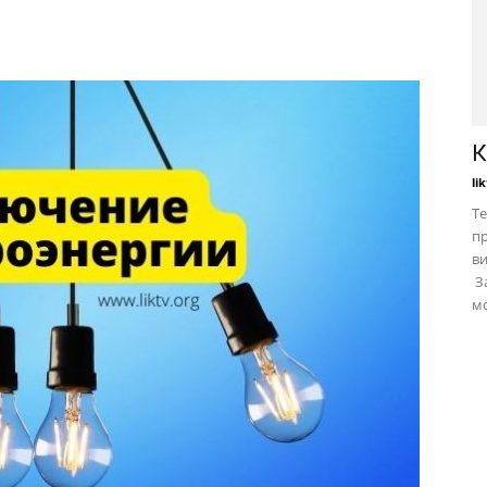
К
li
Те
пр
в
За
мо