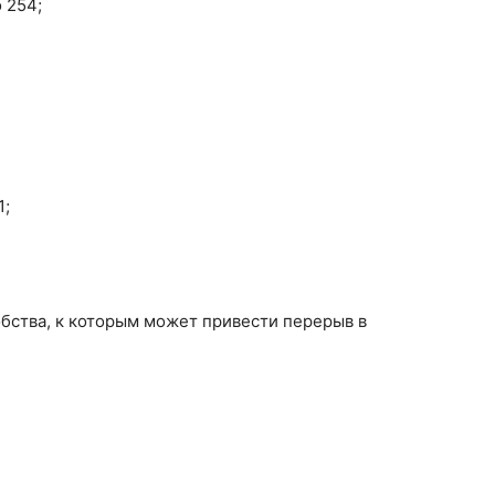
о 254;
1;
бства, к которым может привести перерыв в