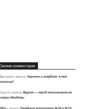
Свежие комментарии
Черника и голубика: в чем
Дмитрий
к записи
разница?
Фрунзе — город пенсионеров на
Gary Q
к записи
севере Молдовы
liktv
Городские маршруты №20 и №25:
к записи