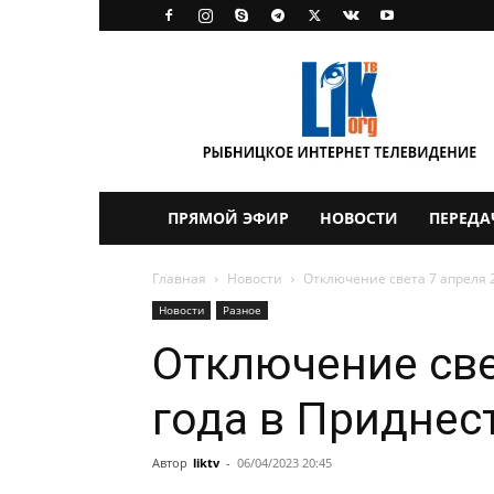
LikTV
ПРЯМОЙ ЭФИР
НОВОСТИ
ПЕРЕДА
Главная
Новости
Отключение света 7 апреля 
Новости
Разное
Отключение све
года в Приднес
Автор
liktv
-
06/04/2023 20:45