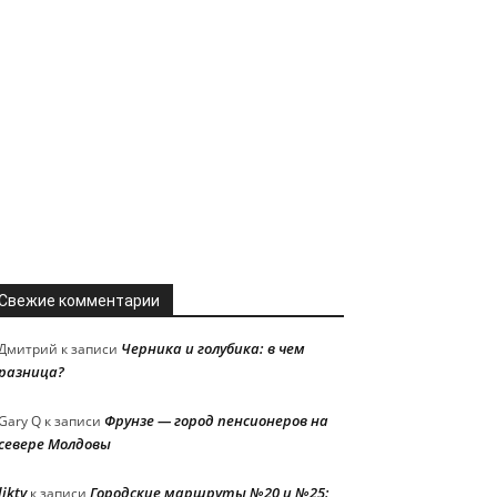
Свежие комментарии
Черника и голубика: в чем
Дмитрий
к записи
разница?
Фрунзе — город пенсионеров на
Gary Q
к записи
севере Молдовы
liktv
Городские маршруты №20 и №25:
к записи