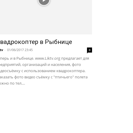
вадрокоптер в Рыбнице
ktv
-
01/06/2017 23:45
0
перь и в Рыбнице. www.Liktv.org предлагает для
едприятий, организаций и населения, фото
идеосъёмку с использованием квадрокоптера.
казать фото видео съёмку с "птичьего" полета
жно по тел....