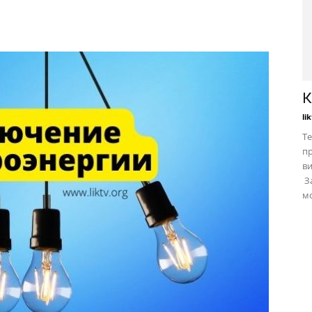
К
li
Те
пр
в
За
мо