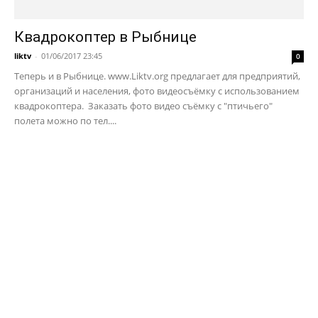
Квадрокоптер в Рыбнице
liktv
-
01/06/2017 23:45
0
Теперь и в Рыбнице. www.Liktv.org предлагает для предприятий,
организаций и населения, фото видеосъёмку с использованием
квадрокоптера. Заказать фото видео съёмку с "птичьего"
полета можно по тел....