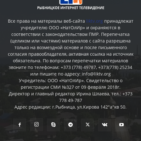
Все права на материалы веб-сайта
liktv.org
принадлежат
учредителю ООО «НатОлИр» и охраняются в
соответствии с законодательством ПМР. Перепечатка
(целиком или частями) материалов c сайта разрешена
только на возмездной основе и после письменного
согласия правообладателя, активная ссылка на источник
обязательна. По вопросам перепечатки материалов
звоните по телефонам: +373 (778) 49787, +373(778) 25234
или пишите по адресу: info@liktv.org
Учредитель: ООО «НатОлИр». Свидетельство о
регистрации СМИ №327 от 09 февраля 2018г.
Директор и главный редактор Ирина Шлаева, тел.: +373
778 49-787
Адрес редакции: г.Рыбница, ул.Кирова 142"а"кв 50.