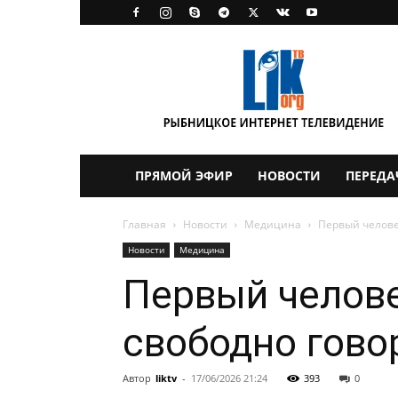
LikTV
ПРЯМОЙ ЭФИР
НОВОСТИ
ПЕРЕДА
Главная
Новости
Медицина
Первый челове
Новости
Медицина
Первый челов
свободно гово
Автор
liktv
-
17/06/2026 21:24
393
0