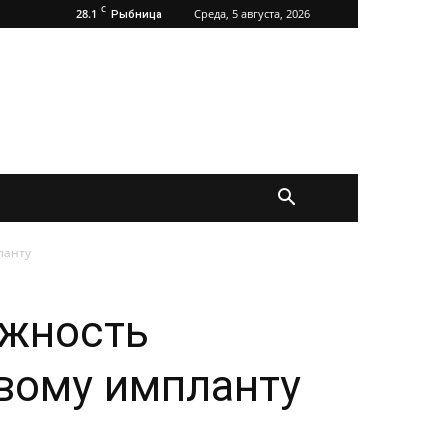
C
28.1
Среда, 5 августа, 2026
Рыбница
ланту
ожность
овому импланту