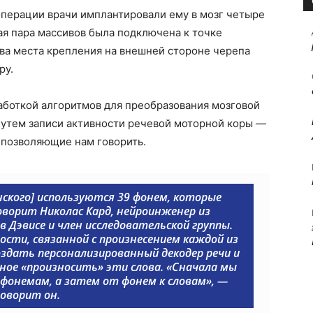
операции врачи имплантировали ему в мозг четыре
ая пара массивов была подключена к точке
два места крепления на внешней стороне черепа
ру.
аботкой алгоритмов для преобразования мозговой
 путем записи активности речевой моторной коры —
 позволяющие нам говорить.
нского] используются 39 фонем, которые
оворит Николас Кард, нейроинженер из
 Дэвисе и член исследовательской группы.
сти, связанной с произнесением каждой из
оздать персонализированный декодер речи и
бное «произносить» эти слова. «Сначала мы
 фонемам, а затем от фонем к словам», —
говорит он.