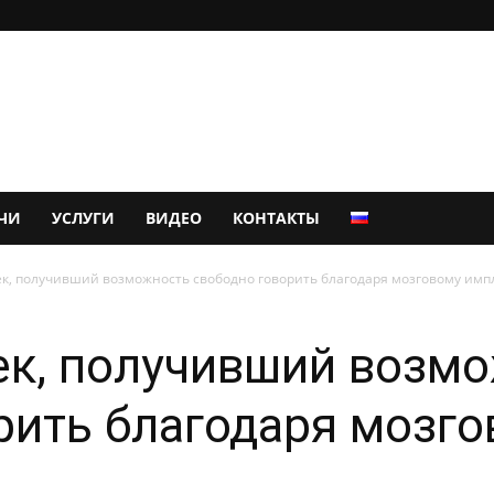
ЧИ
УСЛУГИ
ВИДЕО
КОНТАКТЫ
к, получивший возможность свободно говорить благодаря мозговому имп
ек, получивший возм
рить благодаря мозг