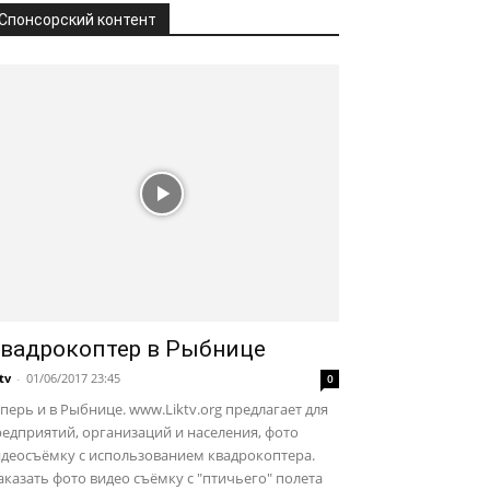
Спонсорский контент
вадрокоптер в Рыбнице
ktv
-
01/06/2017 23:45
0
перь и в Рыбнице. www.Liktv.org предлагает для
едприятий, организаций и населения, фото
идеосъёмку с использованием квадрокоптера.
казать фото видео съёмку с "птичьего" полета