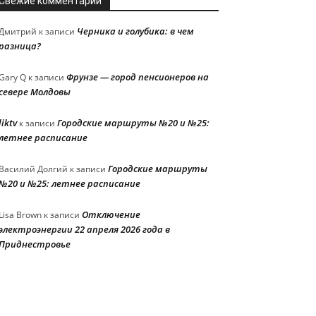
Свежие комментарии
Черника и голубика: в чем
Дмитрий
к записи
разница?
Фрунзе — город пенсионеров на
Gary Q
к записи
севере Молдовы
liktv
Городские маршруты №20 и №25:
к записи
летнее расписание
Городские маршруты
Василий Долгий
к записи
№20 и №25: летнее расписание
Отключение
Lisa Brown
к записи
электроэнергии 22 апреля 2026 года в
Приднестровье