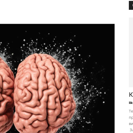
К
li
Те
пр
в
За