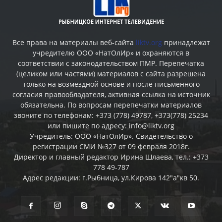
Все права на материалы веб-сайта
liktv.org
принадлежат
учредителю ООО «НатОлИр» и охраняются в
соответствии с законодательством ПМР. Перепечатка
(целиком или частями) материалов c сайта разрешена
только на возмездной основе и после письменного
согласия правообладателя, активная ссылка на источник
обязательна. По вопросам перепечатки материалов
звоните по телефонам: +373 (778) 49787, +373(778) 25234
или пишите по адресу: info@liktv.org
Учредитель: ООО «НатОлИр». Свидетельство о
регистрации СМИ №327 от 09 февраля 2018г.
Директор и главный редактор Ирина Шлаева, тел.: +373
778 49-787
Адрес редакции: г.Рыбница, ул.Кирова 142"а"кв 50.