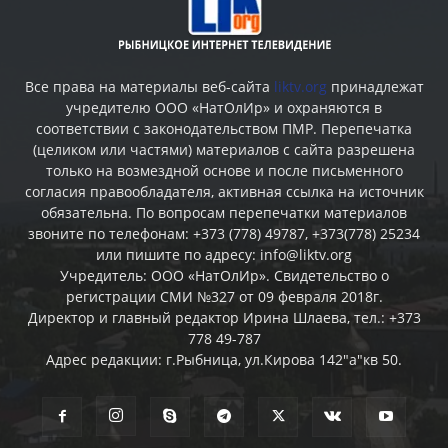
Все права на материалы веб-сайта
liktv.org
принадлежат
учредителю ООО «НатОлИр» и охраняются в
соответствии с законодательством ПМР. Перепечатка
(целиком или частями) материалов c сайта разрешена
только на возмездной основе и после письменного
согласия правообладателя, активная ссылка на источник
обязательна. По вопросам перепечатки материалов
звоните по телефонам: +373 (778) 49787, +373(778) 25234
или пишите по адресу: info@liktv.org
Учредитель: ООО «НатОлИр». Свидетельство о
регистрации СМИ №327 от 09 февраля 2018г.
Директор и главный редактор Ирина Шлаева, тел.: +373
778 49-787
Адрес редакции: г.Рыбница, ул.Кирова 142"а"кв 50.