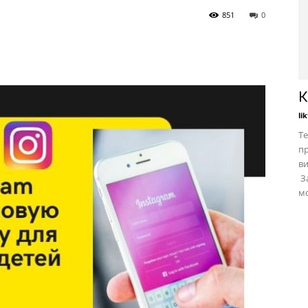
851
0
К
li
Те
пр
в
За
мо