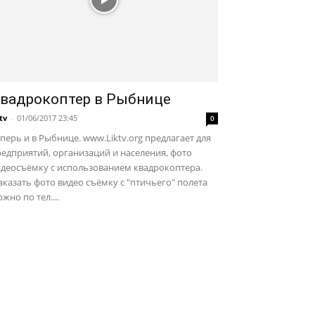
вадрокоптер в Рыбнице
ktv
-
01/06/2017 23:45
0
перь и в Рыбнице. www.Liktv.org предлагает для
едприятий, организаций и населения, фото
идеосъёмку с использованием квадрокоптера.
казать фото видео съёмку с "птичьего" полета
жно по тел....