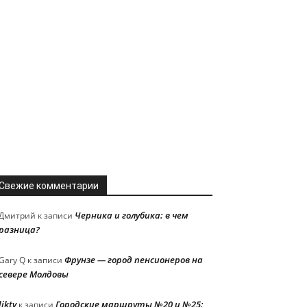
Свежие комментарии
Черника и голубика: в чем
Дмитрий
к записи
разница?
Фрунзе — город пенсионеров на
Gary Q
к записи
севере Молдовы
liktv
Городские маршруты №20 и №25:
к записи