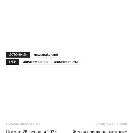
ИСТОЧНИК
newsmaker.md
ТЕГИ
авиакомпании
авиаперелеты
Предыдущая статья
Следующая статья
Погода 28 февраля 2023
Желая привлечь внимание