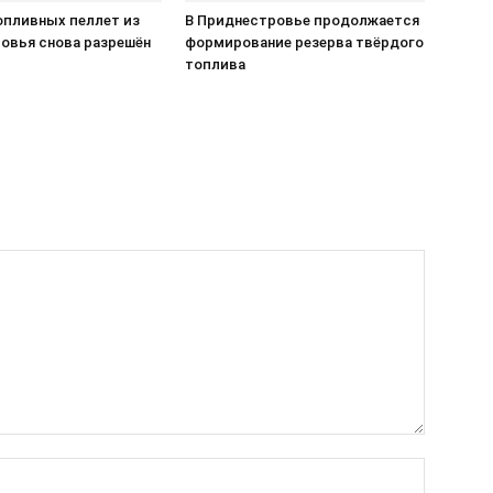
опливных пеллет из
В Приднестровье продолжается
овья снова разрешён
формирование резерва твёрдого
топлива