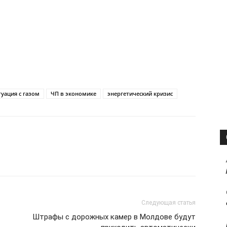
туация с газом
ЧП в экономике
энергетический кризис
Следующая статья
Штрафы с дорожных камер в Молдове будут