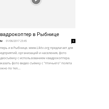
вадрокоптер в Рыбнице
ktv
-
01/06/2017 23:45
0
перь и в Рыбнице. www.Liktv.org предлагает для
едприятий, организаций и населения, фото
идеосъёмку с использованием квадрокоптера.
казать фото видео съёмку с "птичьего" полета
жно по тел....