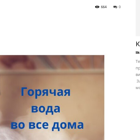
664
0
К
li
Те
пр
в
За
мо