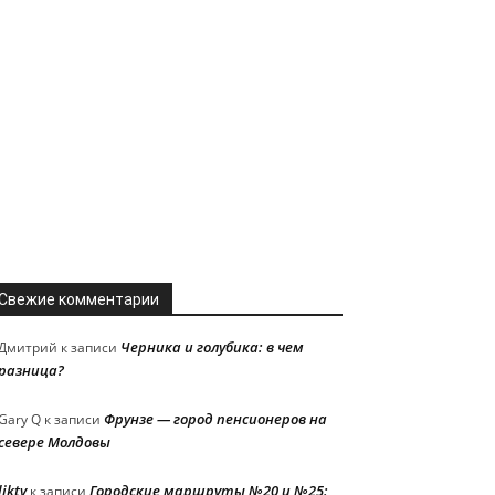
Свежие комментарии
Черника и голубика: в чем
Дмитрий
к записи
разница?
Фрунзе — город пенсионеров на
Gary Q
к записи
севере Молдовы
liktv
Городские маршруты №20 и №25:
к записи