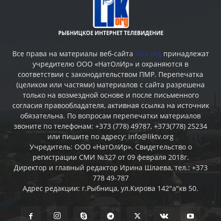
Все права на материалы веб-сайта
liktv.org
принадлежат
учредителю ООО «НатОлИр» и охраняются в
соответствии с законодательством ПМР. Перепечатка
(целиком или частями) материалов c сайта разрешена
только на возмездной основе и после письменного
согласия правообладателя, активная ссылка на источник
обязательна. По вопросам перепечатки материалов
звоните по телефонам: +373 (778) 49787, +373(778) 25234
или пишите по адресу: info@liktv.org
Учредитель: ООО «НатОлИр». Свидетельство о
регистрации СМИ №327 от 09 февраля 2018г.
Директор и главный редактор Ирина Шлаева, тел.: +373
778 49-787
Адрес редакции: г.Рыбница, ул.Кирова 142"а"кв 50.