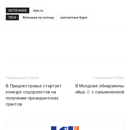
ИСТОЧНИК
tass.ru
ТЕГИ
Вспышка на солнце
магнитные бури
Предыдущая статья
Следующая статья
В Приднестровье стартует
В Молдове обнаружены
конкурс соцпроектов на
яйца 🥚 с сальмонеллой
получение президентских
грантов