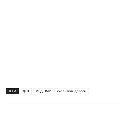
ТЕГИ
ДТП
МВД ПМР
скользкие дороги