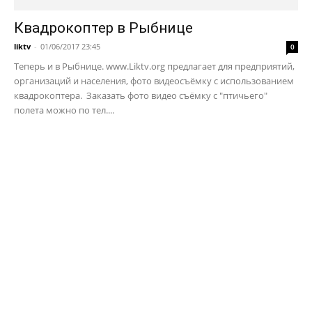
Квадрокоптер в Рыбнице
liktv
-
01/06/2017 23:45
0
Теперь и в Рыбнице. www.Liktv.org предлагает для предприятий,
организаций и населения, фото видеосъёмку с использованием
квадрокоптера. Заказать фото видео съёмку с "птичьего"
полета можно по тел....