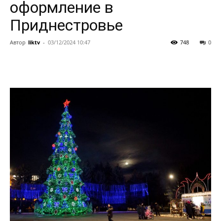
оформление в
Приднестровье
Автор
liktv
-
03/12/2024 10:47
748
0