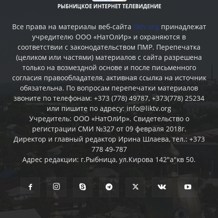
Все права на материалы веб-сайта
liktv.org
принадлежат
учредителю ООО «НатОлИр» и охраняются в
соответствии с законодательством ПМР. Перепечатка
(целиком или частями) материалов c сайта разрешена
только на возмездной основе и после письменного
согласия правообладателя, активная ссылка на источник
обязательна. По вопросам перепечатки материалов
звоните по телефонам: +373 (778) 49787, +373(778) 25234
или пишите по адресу: info@liktv.org
Учредитель: ООО «НатОлИр». Свидетельство о
регистрации СМИ №327 от 09 февраля 2018г.
Директор и главный редактор Ирина Шлаева, тел.: +373
778 49-787
Адрес редакции: г.Рыбница, ул.Кирова 142"а"кв 50.