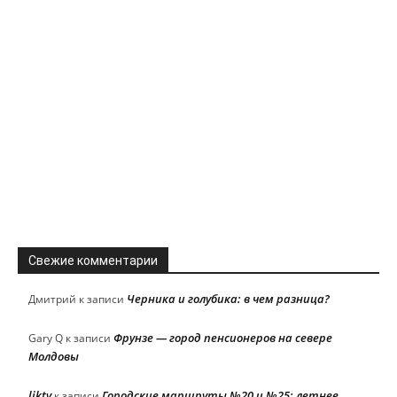
Свежие комментарии
Черника и голубика: в чем разница?
Дмитрий
к записи
Фрунзе — город пенсионеров на севере
Gary Q
к записи
Молдовы
liktv
Городские маршруты №20 и №25: летнее
к записи