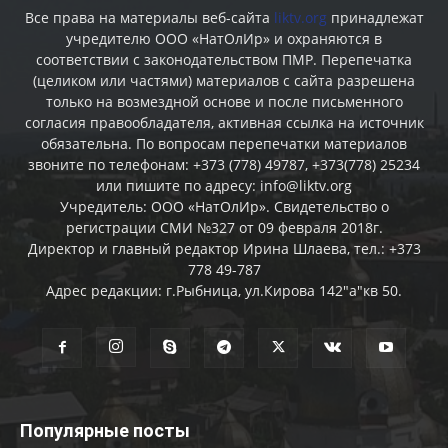
Все права на материалы веб-сайта
liktv.org
принадлежат
учредителю ООО «НатОлИр» и охраняются в
соответствии с законодательством ПМР. Перепечатка
(целиком или частями) материалов c сайта разрешена
только на возмездной основе и после письменного
согласия правообладателя, активная ссылка на источник
обязательна. По вопросам перепечатки материалов
звоните по телефонам: +373 (778) 49787, +373(778) 25234
или пишите по адресу: info@liktv.org
Учредитель: ООО «НатОлИр». Свидетельство о
регистрации СМИ №327 от 09 февраля 2018г.
Директор и главный редактор Ирина Шлаева, тел.: +373
778 49-787
Адрес редакции: г.Рыбница, ул.Кирова 142"а"кв 50.
Популярные посты