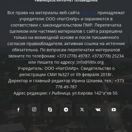
Все права на материалы веб-сайта
liktv.org
принадлежат
учредителю ООО «НатОлИр» и охраняются в
соответствии с законодательством ПМР. Перепечатка
(целиком или частями) материалов c сайта разрешена
только на возмездной основе и после письменного
согласия правообладателя, активная ссылка на источник
обязательна. По вопросам перепечатки материалов
звоните по телефонам: +373 (778) 49787, +373(778) 25234
или пишите по адресу: info@liktv.org
Учредитель: ООО «НатОлИр». Свидетельство о
регистрации СМИ №327 от 09 февраля 2018г.
Директор и главный редактор Ирина Шлаева, тел.: +373
778 49-787
Адрес редакции: г.Рыбница, ул.Кирова 142"а"кв 50.