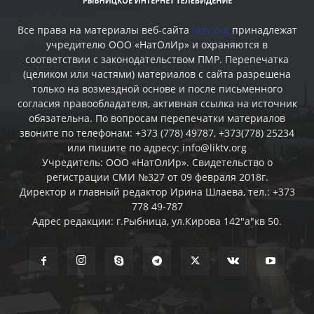
Все права на материалы веб-сайта
liktv.org
принадлежат
учредителю ООО «НатОлИр» и охраняются в
соответствии с законодательством ПМР. Перепечатка
(целиком или частями) материалов c сайта разрешена
только на возмездной основе и после письменного
согласия правообладателя, активная ссылка на источник
обязательна. По вопросам перепечатки материалов
звоните по телефонам: +373 (778) 49787, +373(778) 25234
или пишите по адресу: info@liktv.org
Учредитель: ООО «НатОлИр». Свидетельство о
регистрации СМИ №327 от 09 февраля 2018г.
Директор и главный редактор Ирина Шлаева, тел.: +373
778 49-787
Адрес редакции: г.Рыбница, ул.Кирова 142"а"кв 50.