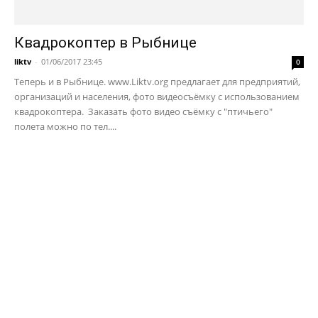
Квадрокоптер в Рыбнице
liktv
-
01/06/2017 23:45
0
Теперь и в Рыбнице. www.Liktv.org предлагает для предприятий,
организаций и населения, фото видеосъёмку с использованием
квадрокоптера. Заказать фото видео съёмку с "птичьего"
полета можно по тел....