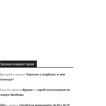
Свежие комментарии
Черника и голубика: в чем
Дмитрий
к записи
разница?
Фрунзе — город пенсионеров на
Gary Q
к записи
севере Молдовы
liktv
Городские маршруты №20 и №25:
к записи