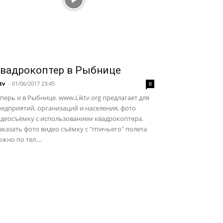
вадрокоптер в Рыбнице
ktv
-
01/06/2017 23:45
0
перь и в Рыбнице. www.Liktv.org предлагает для
едприятий, организаций и населения, фото
идеосъёмку с использованием квадрокоптера.
казать фото видео съёмку с "птичьего" полета
жно по тел....