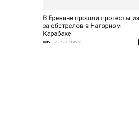
В Ереване прошли протесты из
за обстрелов в Нагорном
Карабахе
liktv
-
20/09/2023 08:36