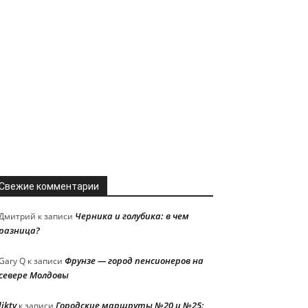
Свежие комментарии
Черника и голубика: в чем
Дмитрий
к записи
разница?
Фрунзе — город пенсионеров на
Gary Q
к записи
севере Молдовы
liktv
Городские маршруты №20 и №25:
к записи