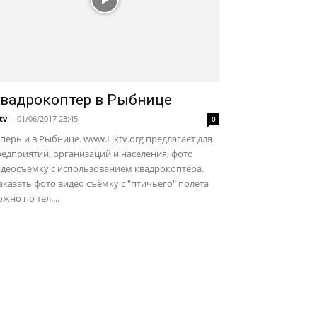
вадрокоптер в Рыбнице
ktv
-
01/06/2017 23:45
0
перь и в Рыбнице. www.Liktv.org предлагает для
едприятий, организаций и населения, фото
идеосъёмку с использованием квадрокоптера.
казать фото видео съёмку с "птичьего" полета
жно по тел....