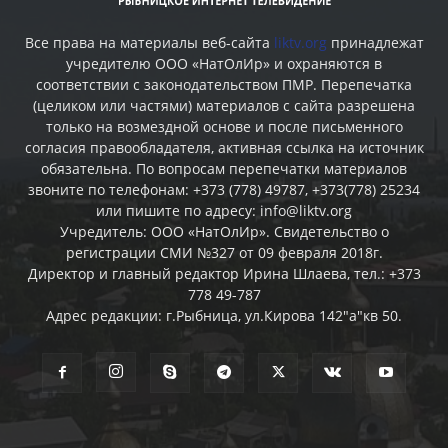
Все права на материалы веб-сайта
liktv.org
принадлежат
учредителю ООО «НатОлИр» и охраняются в
соответствии с законодательством ПМР. Перепечатка
(целиком или частями) материалов c сайта разрешена
только на возмездной основе и после письменного
согласия правообладателя, активная ссылка на источник
обязательна. По вопросам перепечатки материалов
звоните по телефонам: +373 (778) 49787, +373(778) 25234
или пишите по адресу: info@liktv.org
Учредитель: ООО «НатОлИр». Свидетельство о
регистрации СМИ №327 от 09 февраля 2018г.
Директор и главный редактор Ирина Шлаева, тел.: +373
778 49-787
Адрес редакции: г.Рыбница, ул.Кирова 142"а"кв 50.