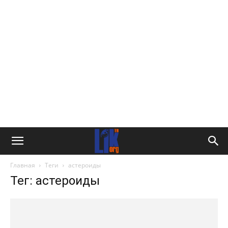
Главная
Теги
астероиды
Тег: астероиды