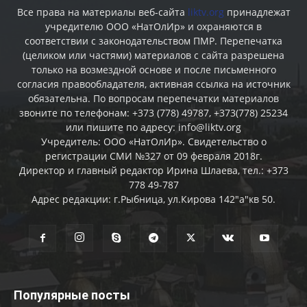
Все права на материалы веб-сайта
liktv.org
принадлежат
учредителю ООО «НатОлИр» и охраняются в
соответствии с законодательством ПМР. Перепечатка
(целиком или частями) материалов c сайта разрешена
только на возмездной основе и после письменного
согласия правообладателя, активная ссылка на источник
обязательна. По вопросам перепечатки материалов
звоните по телефонам: +373 (778) 49787, +373(778) 25234
или пишите по адресу: info@liktv.org
Учредитель: ООО «НатОлИр». Свидетельство о
регистрации СМИ №327 от 09 февраля 2018г.
Директор и главный редактор Ирина Шлаева, тел.: +373
778 49-787
Адрес редакции: г.Рыбница, ул.Кирова 142"а"кв 50.
Популярные посты