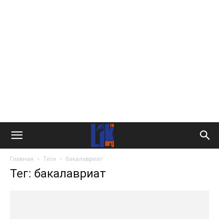
Главная
Теги
бакалавриат
Тег: бакалавриат