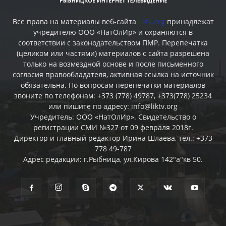
Все права на материалы веб-сайта
liktv.org
принадлежат
учредителю ООО «НатОлИр» и охраняются в
соответствии с законодательством ПМР. Перепечатка
(целиком или частями) материалов c сайта разрешена
только на возмездной основе и после письменного
согласия правообладателя, активная ссылка на источник
обязательна. По вопросам перепечатки материалов
звоните по телефонам: +373 (778) 49787, +373(778) 25234
или пишите по адресу: info@liktv.org
Учредитель: ООО «НатОлИр». Свидетельство о
регистрации СМИ №327 от 09 февраля 2018г.
Директор и главный редактор Ирина Шлаева, тел.: +373
778 49-787
Адрес редакции: г.Рыбница, ул.Кирова 142"а"кв 50.