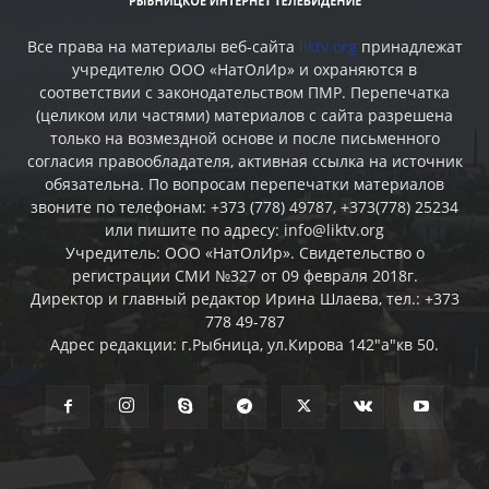
Все права на материалы веб-сайта
liktv.org
принадлежат
учредителю ООО «НатОлИр» и охраняются в
соответствии с законодательством ПМР. Перепечатка
(целиком или частями) материалов c сайта разрешена
только на возмездной основе и после письменного
согласия правообладателя, активная ссылка на источник
обязательна. По вопросам перепечатки материалов
звоните по телефонам: +373 (778) 49787, +373(778) 25234
или пишите по адресу: info@liktv.org
Учредитель: ООО «НатОлИр». Свидетельство о
регистрации СМИ №327 от 09 февраля 2018г.
Директор и главный редактор Ирина Шлаева, тел.: +373
778 49-787
Адрес редакции: г.Рыбница, ул.Кирова 142"а"кв 50.