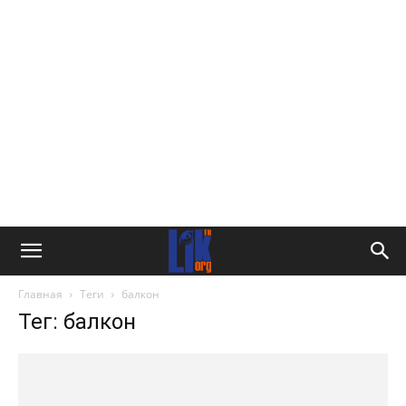
Главная
Теги
балкон
Тег: балкон