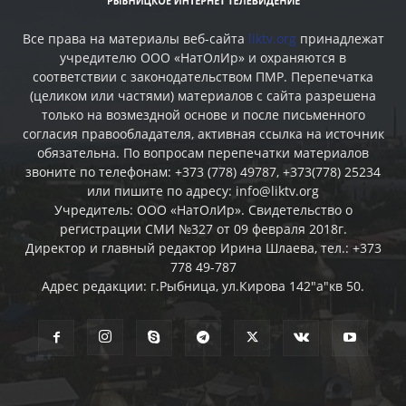
Все права на материалы веб-сайта
liktv.org
принадлежат
учредителю ООО «НатОлИр» и охраняются в
соответствии с законодательством ПМР. Перепечатка
(целиком или частями) материалов c сайта разрешена
только на возмездной основе и после письменного
согласия правообладателя, активная ссылка на источник
обязательна. По вопросам перепечатки материалов
звоните по телефонам: +373 (778) 49787, +373(778) 25234
или пишите по адресу: info@liktv.org
Учредитель: ООО «НатОлИр». Свидетельство о
регистрации СМИ №327 от 09 февраля 2018г.
Директор и главный редактор Ирина Шлаева, тел.: +373
778 49-787
Адрес редакции: г.Рыбница, ул.Кирова 142"а"кв 50.